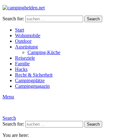
Search for:
Search
Start
Wohnmobile
Outdoor
Ausrüstung
Camping-Küche
Reiseziele
Familie
Hacks
Recht & Sicherheit
Campingplätze
Campingmagazin
Menu
Search
Search for:
Search
You are here: