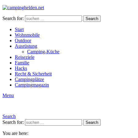
Search for:
Search
Start
Wohnmobile
Outdoor
Ausrüstung
Camping-Küche
Reiseziele
Familie
Hacks
Recht & Sicherheit
Campingplätze
Campingmagazin
Menu
Search
Search for:
Search
You are here: