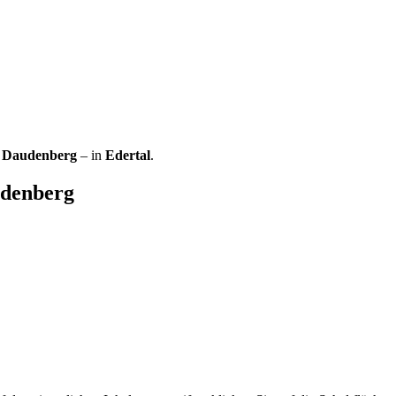
 Daudenberg
– in
Edertal
.
udenberg