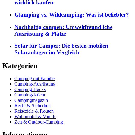
wirklich kaufen
Glamping vs. Wildcamping: Was ist beliebter?
Nachhaltig campen: Umweltfreundliche
Ausrüstung & Plätze
Solar für Camper: Die besten mobilen
Solaranlagen im Vergleich
Kategorien
Camping mit Familie
Camping-Ausrüstung
Camping-Hacks
Camping-Küche
Campingmagazin
Recht & Sicherheit
Reiseziele & Routen
Wohnmobil & Vanlife
Zelt & Outdoor-Camping
Informationen