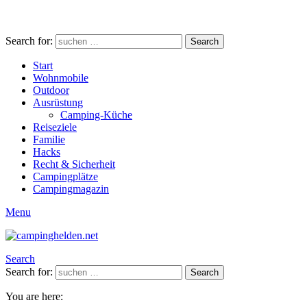
Search for:
Search
Start
Wohnmobile
Outdoor
Ausrüstung
Camping-Küche
Reiseziele
Familie
Hacks
Recht & Sicherheit
Campingplätze
Campingmagazin
Menu
Search
Search for:
Search
You are here: