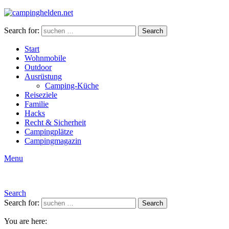
Search for:
Search
Start
Wohnmobile
Outdoor
Ausrüstung
Camping-Küche
Reiseziele
Familie
Hacks
Recht & Sicherheit
Campingplätze
Campingmagazin
Menu
Search
Search for:
Search
You are here: