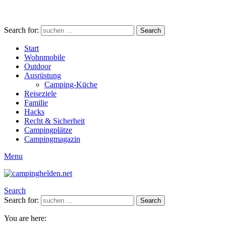
Search for:
Search
Start
Wohnmobile
Outdoor
Ausrüstung
Camping-Küche
Reiseziele
Familie
Hacks
Recht & Sicherheit
Campingplätze
Campingmagazin
Menu
Search
Search for:
Search
You are here: