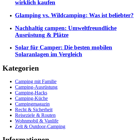
wirklich kaufen
Glamping vs. Wildcamping: Was ist beliebter?
Nachhaltig campen: Umweltfreundliche
Ausrüstung & Plätze
Solar für Camper: Die besten mobilen
Solaranlagen im Vergleich
Kategorien
Camping mit Familie
Camping-Ausrüstung
Camping-Hacks
Camping-Küche
Campingmagazin
Recht & Sicherheit
Reiseziele & Routen
Wohnmobil & Vanlife
Zelt & Outdoor-Camping
Informationen