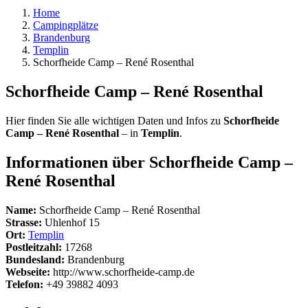
Home
Campingplätze
Brandenburg
Templin
Schorfheide Camp – René Rosenthal
Schorfheide Camp – René Rosenthal
Hier finden Sie alle wichtigen Daten und Infos zu
Schorfheide
Camp – René Rosenthal
– in
Templin
.
Informationen über Schorfheide Camp –
René Rosenthal
Name:
Schorfheide Camp – René Rosenthal
Strasse:
Uhlenhof 15
Ort:
Templin
Postleitzahl:
17268
Bundesland:
Brandenburg
Webseite:
http://www.schorfheide-camp.de
Telefon:
+49 39882 4093