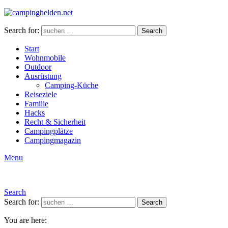
Search for:
Search
Start
Wohnmobile
Outdoor
Ausrüstung
Camping-Küche
Reiseziele
Familie
Hacks
Recht & Sicherheit
Campingplätze
Campingmagazin
Menu
Search
Search for:
Search
You are here: