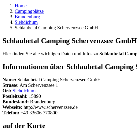
Home
Campingplätze
Brandenburg
Siehdichum
Schlaubetal Camping Schervenzsee GmbH
Schlaubetal Camping Schervenzsee GmbH
Hier finden Sie alle wichtigen Daten und Infos zu
Schlaubetal Cam
Informationen über Schlaubetal Campin
Name:
Schlaubetal Camping Schervenzsee GmbH
Strasse:
Am Schervenzsee 1
Ort:
Siehdichum
Postleitzahl:
15890
Bundesland:
Brandenburg
Webseite:
http://www.schervenzsee.de
Telefon:
+49 33606 770800
auf der Karte