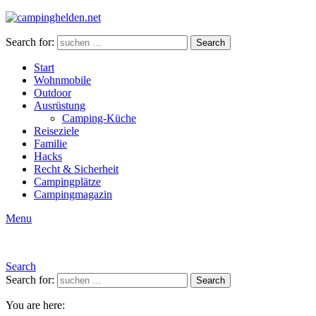
Search for:
Search
Start
Wohnmobile
Outdoor
Ausrüstung
Camping-Küche
Reiseziele
Familie
Hacks
Recht & Sicherheit
Campingplätze
Campingmagazin
Menu
Search
Search for:
Search
You are here: