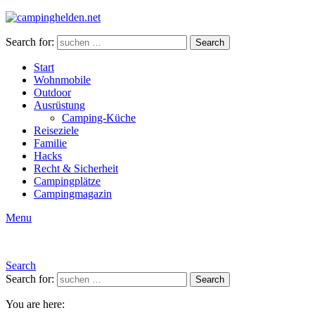
Search for:
Search
Start
Wohnmobile
Outdoor
Ausrüstung
Camping-Küche
Reiseziele
Familie
Hacks
Recht & Sicherheit
Campingplätze
Campingmagazin
Menu
Search
Search for:
Search
You are here: