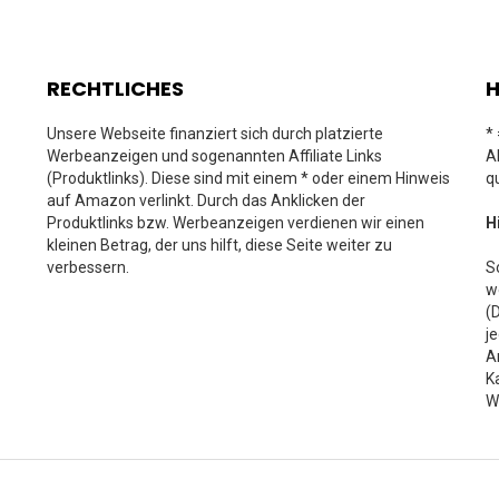
RECHTLICHES
H
Unsere Webseite finanziert sich durch platzierte
*
Werbeanzeigen und sogenannten Affiliate Links
A
(Produktlinks). Diese sind mit einem * oder einem Hinweis
q
auf Amazon verlinkt. Durch das Anklicken der
Produktlinks bzw. Werbeanzeigen verdienen wir einen
H
kleinen Betrag, der uns hilft, diese Seite weiter zu
verbessern.
S
w
(
j
A
K
W