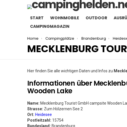
START
WOHNMOBILE
OUTDOOR
AUSR
CAMPINGMAGAZIN
You are here:
Home
Campingplätze
Brandenburg
Heides
MECKLENBURG TOUR
Hier finden Sie alle wichtigen Daten und Infos zu
Meckle
Informationen über Mecklenb
Wooden Lake
Name:
Mecklenburg Tourist GmbH campsite Wooden L
Strasse:
Zum Hölzernen See 2
Ort:
Heidesee
Postleitzahl:
15754
Bundesland:
Brandenburg