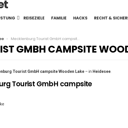
ÜSTUNG
REISEZIELE
FAMILIE
HACKS
RECHT & SICHER
ee
Mecklenburg Tourist GmbH campsite Wooden Lake
IST GMBH CAMPSITE WOOD
nburg Tourist GmbH campsite Wooden Lake
– in
Heidesee
.
urg Tourist GmbH campsite
ake