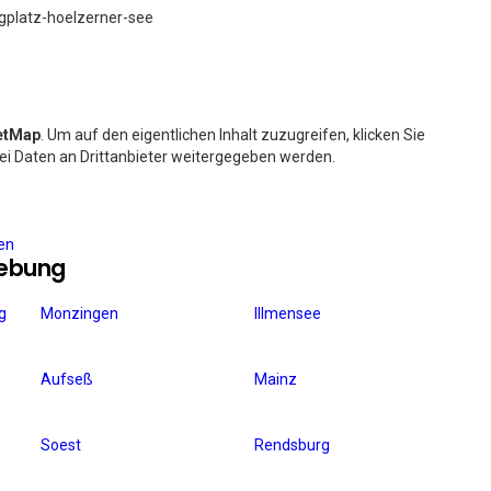
gplatz-hoelzerner-see
etMap
. Um auf den eigentlichen Inhalt zuzugreifen, klicken Sie
bei Daten an Drittanbieter weitergegeben werden.
ren
gebung
g
Monzingen
Illmensee
Aufseß
Mainz
Soest
Rendsburg