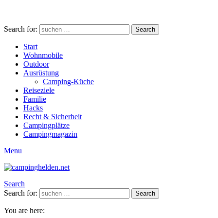
Search for:
Search
Start
Wohnmobile
Outdoor
Ausrüstung
Camping-Küche
Reiseziele
Familie
Hacks
Recht & Sicherheit
Campingplätze
Campingmagazin
Menu
Search
Search for:
Search
You are here: