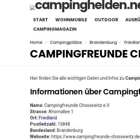
START
WOHNMOBILE
OUTDOOR
AUSR
CAMPINGMAGAZIN
You are here:
Home
Campingplätze
Brandenburg
Friedla
CAMPINGFREUNDE CH
Hier finden Sie alle wichtigen Daten und Infos zu
Campin
Informationen über Campingf
Name:
Campingfreunde Chossewitz e.V.
Strasse:
Ahornallee 1
Ort:
Friedland
Postleitzahl:
15848
Bundesland:
Brandenburg
Webseite:
https://www.campingfreunde-chossewitz.de