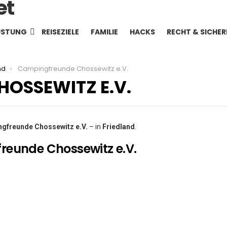
ÜSTUNG
REISEZIELE
FAMILIE
HACKS
RECHT & SICHER
nd
Campingfreunde Chossewitz e.V.
OSSEWITZ E.V.
gfreunde Chossewitz e.V.
– in
Friedland
.
reunde Chossewitz e.V.