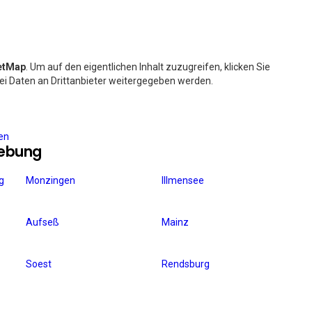
etMap
. Um auf den eigentlichen Inhalt zuzugreifen, klicken Sie
bei Daten an Drittanbieter weitergegeben werden.
ren
gebung
g
Monzingen
Illmensee
Aufseß
Mainz
Soest
Rendsburg