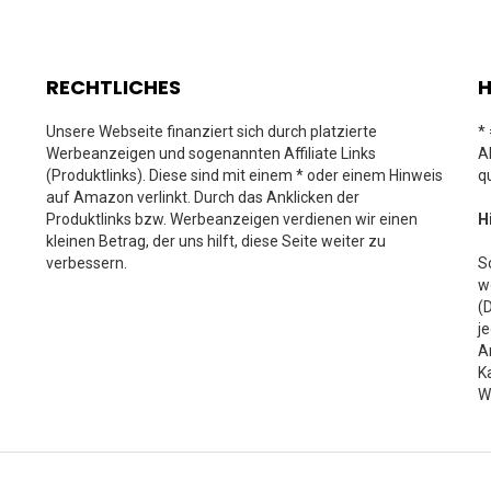
RECHTLICHES
H
Unsere Webseite finanziert sich durch platzierte
*
Werbeanzeigen und sogenannten Affiliate Links
A
(Produktlinks). Diese sind mit einem * oder einem Hinweis
q
auf Amazon verlinkt. Durch das Anklicken der
Produktlinks bzw. Werbeanzeigen verdienen wir einen
H
kleinen Betrag, der uns hilft, diese Seite weiter zu
verbessern.
S
w
(
j
A
K
W