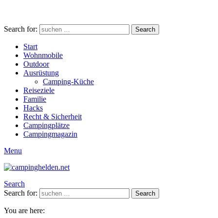
Search for:
Search
Start
Wohnmobile
Outdoor
Ausrüstung
Camping-Küche
Reiseziele
Familie
Hacks
Recht & Sicherheit
Campingplätze
Campingmagazin
Menu
Search
Search for:
Search
You are here: