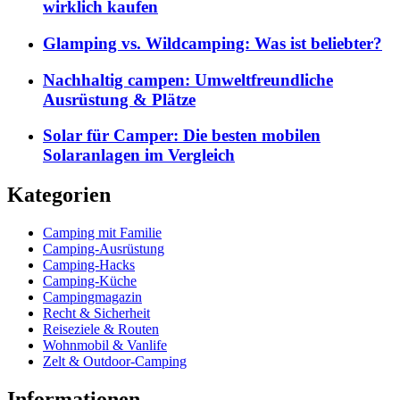
wirklich kaufen
Glamping vs. Wildcamping: Was ist beliebter?
Nachhaltig campen: Umweltfreundliche
Ausrüstung & Plätze
Solar für Camper: Die besten mobilen
Solaranlagen im Vergleich
Kategorien
Camping mit Familie
Camping-Ausrüstung
Camping-Hacks
Camping-Küche
Campingmagazin
Recht & Sicherheit
Reiseziele & Routen
Wohnmobil & Vanlife
Zelt & Outdoor-Camping
Informationen