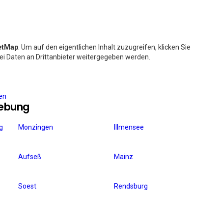
etMap
. Um auf den eigentlichen Inhalt zuzugreifen, klicken Sie
bei Daten an Drittanbieter weitergegeben werden.
ren
gebung
g
Monzingen
Illmensee
Aufseß
Mainz
Soest
Rendsburg