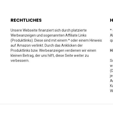
RECHTLICHES
H
Unsere Webseite finanziert sich durch platzierte
*
Werbeanzeigen und sogenannten Affiliate Links
A
(Produktlinks). Diese sind mit einem * oder einem Hinweis
q
auf Amazon verlinkt. Durch das Anklicken der
Produktlinks bzw. Werbeanzeigen verdienen wir einen
H
kleinen Betrag, der uns hilft, diese Seite weiter zu
verbessern.
S
w
(
j
A
K
W