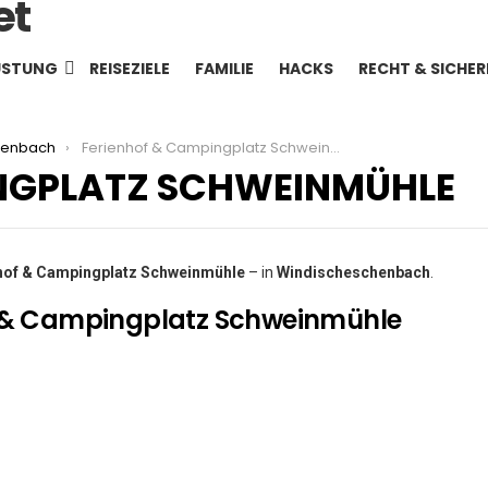
ÜSTUNG
REISEZIELE
FAMILIE
HACKS
RECHT & SICHER
henbach
Ferienhof & Campingplatz Schweinmühle
INGPLATZ SCHWEINMÜHLE
hof & Campingplatz Schweinmühle
– in
Windischeschenbach
.
f & Campingplatz Schweinmühle