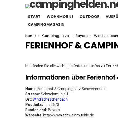
START
WOHNMOBILE
OUTDOOR
AUSR
CAMPINGMAGAZIN
You are here:
Home
Campingplätze
Bayern
Windischesc
FERIENHOF & CAMP
Hier finden Sie alle wichtigen Daten und Infos zu
Ferien
Informationen über Ferienho
Name:
Ferienhof & Campingplatz Schweinmühle
Strasse:
Schweinmühle 1
Ort:
Windischeschenbach
Postleitzahl:
92670
Bundesland:
Bayern
Webseite:
http://www.schweinmuehle.de