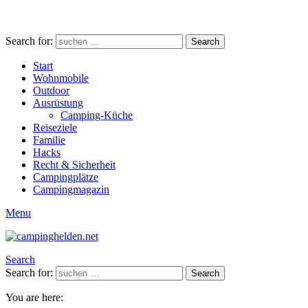
Search for:
Search
Start
Wohnmobile
Outdoor
Ausrüstung
Camping-Küche
Reiseziele
Familie
Hacks
Recht & Sicherheit
Campingplätze
Campingmagazin
Menu
Search
Search for:
Search
You are here: