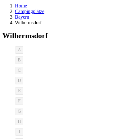
Home
Campingplätze
Bayern
Wilhermsdorf
Wilhermsdorf
A
B
C
D
E
F
G
H
I