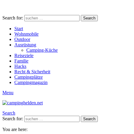
Search for:
Search
Start
Wohnmobile
Outdoor
Ausrüstung
Camping-Küche
Reiseziele
Familie
Hacks
Recht & Sicherheit
Campingplätze
Campingmagazin
Menu
Search
Search for:
Search
You are here: