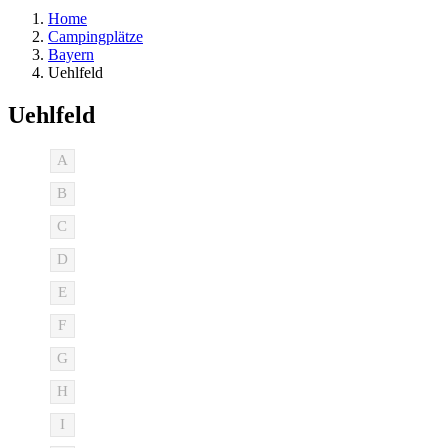
Home
Campingplätze
Bayern
Uehlfeld
Uehlfeld
A
B
C
D
E
F
G
H
I