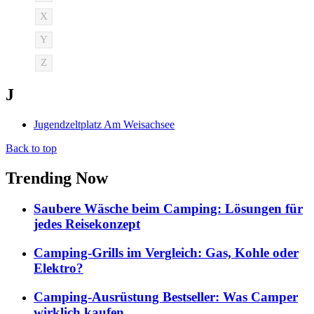
X
Y
Z
J
Jugendzeltplatz Am Weisachsee
Back to top
Trending Now
Saubere Wäsche beim Camping: Lösungen für
jedes Reisekonzept
Camping-Grills im Vergleich: Gas, Kohle oder
Elektro?
Camping-Ausrüstung Bestseller: Was Camper
wirklich kaufen