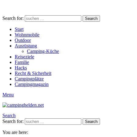
Search for:
Search
Start
Wohnmobile
Outdoor
Ausrüstung
Camping-Küche
Reiseziele
Familie
Hacks
Recht & Sicherheit
Campingplätze
Campingmagazin
Menu
Search
Search for:
Search
You are here: