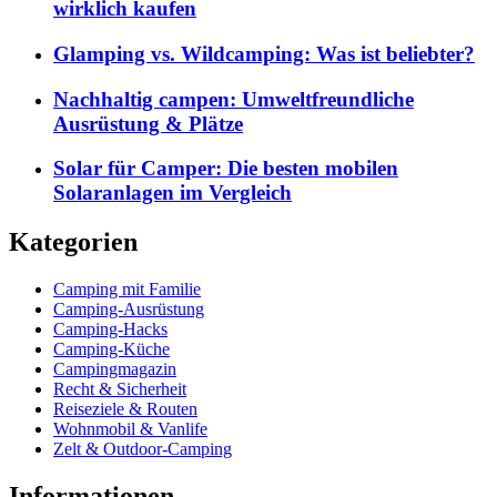
wirklich kaufen
Glamping vs. Wildcamping: Was ist beliebter?
Nachhaltig campen: Umweltfreundliche
Ausrüstung & Plätze
Solar für Camper: Die besten mobilen
Solaranlagen im Vergleich
Kategorien
Camping mit Familie
Camping-Ausrüstung
Camping-Hacks
Camping-Küche
Campingmagazin
Recht & Sicherheit
Reiseziele & Routen
Wohnmobil & Vanlife
Zelt & Outdoor-Camping
Informationen