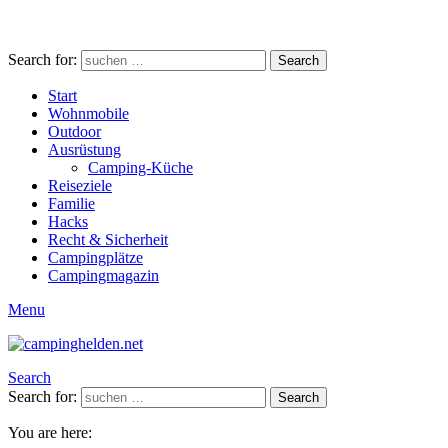
Search for:
Search
Start
Wohnmobile
Outdoor
Ausrüstung
Camping-Küche
Reiseziele
Familie
Hacks
Recht & Sicherheit
Campingplätze
Campingmagazin
Menu
Search
Search for:
Search
You are here: