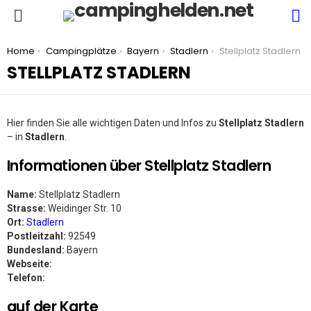
S
Menu
You are here:
Home
Campingplätze
Bayern
Stadlern
Stellplatz Stadlern
STELLPLATZ STADLERN
Hier finden Sie alle wichtigen Daten und Infos zu
Stellplatz Stadlern
– in
Stadlern
.
Informationen über Stellplatz Stadlern
Name:
Stellplatz Stadlern
Strasse:
Weidinger Str. 10
Ort:
Stadlern
Postleitzahl:
92549
Bundesland:
Bayern
Webseite:
Telefon:
auf der Karte