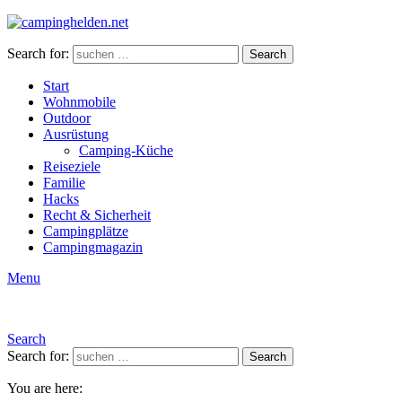
Search for:
Search
Start
Wohnmobile
Outdoor
Ausrüstung
Camping-Küche
Reiseziele
Familie
Hacks
Recht & Sicherheit
Campingplätze
Campingmagazin
Menu
Search
Search for:
Search
You are here: