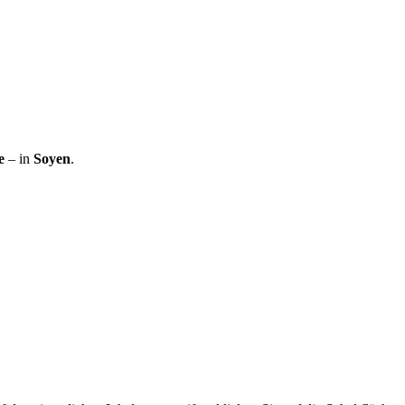
e
– in
Soyen
.