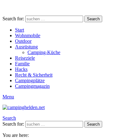
Search for:
Search
Start
Wohnmobile
Outdoor
Ausrüstung
Camping-Küche
Reiseziele
Familie
Hacks
Recht & Sicherheit
Campingplätze
Campingmagazin
Menu
Search
Search for:
Search
You are here: