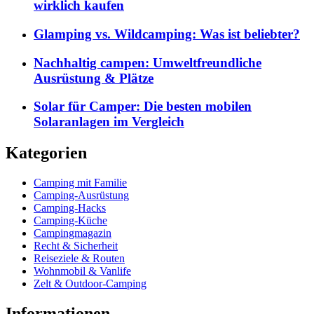
wirklich kaufen
Glamping vs. Wildcamping: Was ist beliebter?
Nachhaltig campen: Umweltfreundliche
Ausrüstung & Plätze
Solar für Camper: Die besten mobilen
Solaranlagen im Vergleich
Kategorien
Camping mit Familie
Camping-Ausrüstung
Camping-Hacks
Camping-Küche
Campingmagazin
Recht & Sicherheit
Reiseziele & Routen
Wohnmobil & Vanlife
Zelt & Outdoor-Camping
Informationen