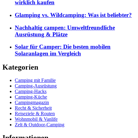
wirklich kaufen
Glamping vs. Wildcamping: Was ist beliebter?
Nachhaltig campen: Umweltfreundliche
Ausrüstung & Plätze
Solar für Camper: Die besten mobilen
Solaranlagen im Vergleich
Kategorien
Camping mit Familie
Camping-Ausrüstung
Camping-Hacks
Camping-Küche
Campingmagazin
Recht & Sicherheit
Reiseziele & Routen
Wohnmobil & Vanlife
Zelt & Outdoor-Camping
Informationen