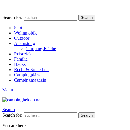
Search for:
Search
Start
Wohnmobile
Outdoor
Ausrüstung
Camping-Küche
Reiseziele
Familie
Hacks
Recht & Sicherheit
Campingplätze
Campingmagazin
Menu
Search
Search for:
Search
You are here: