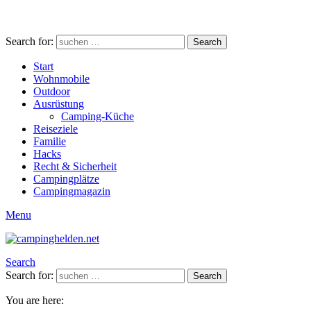
Search for:
Search
Start
Wohnmobile
Outdoor
Ausrüstung
Camping-Küche
Reiseziele
Familie
Hacks
Recht & Sicherheit
Campingplätze
Campingmagazin
Menu
Search
Search for:
Search
You are here: