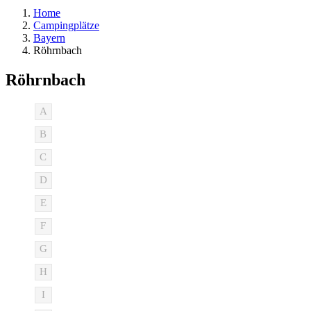
Home
Campingplätze
Bayern
Röhrnbach
Röhrnbach
A
B
C
D
E
F
G
H
I