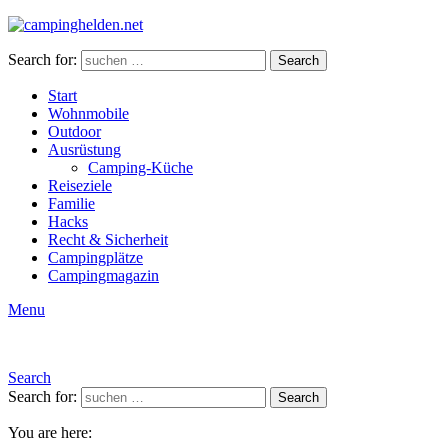
Search for:
Search
Start
Wohnmobile
Outdoor
Ausrüstung
Camping-Küche
Reiseziele
Familie
Hacks
Recht & Sicherheit
Campingplätze
Campingmagazin
Menu
Search
Search for:
Search
You are here: