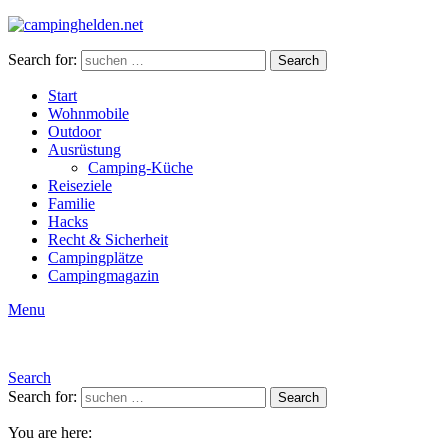
Search for:
Search
Start
Wohnmobile
Outdoor
Ausrüstung
Camping-Küche
Reiseziele
Familie
Hacks
Recht & Sicherheit
Campingplätze
Campingmagazin
Menu
Search
Search for:
Search
You are here: