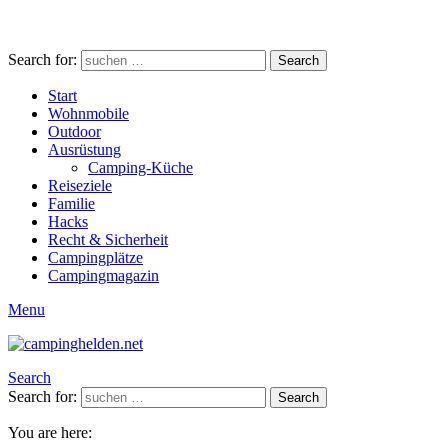
Search for:
Search
Start
Wohnmobile
Outdoor
Ausrüstung
Camping-Küche
Reiseziele
Familie
Hacks
Recht & Sicherheit
Campingplätze
Campingmagazin
Menu
Search
Search for:
Search
You are here: