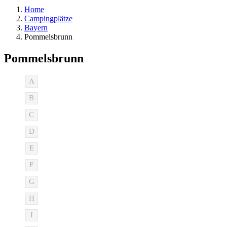
Home
Campingplätze
Bayern
Pommelsbrunn
Pommelsbrunn
A
B
C
D
E
F
G
H
I