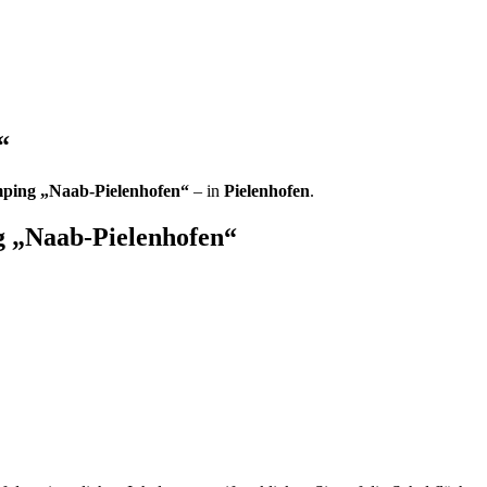
“
mping „Naab-Pielenhofen“
– in
Pielenhofen
.
g „Naab-Pielenhofen“