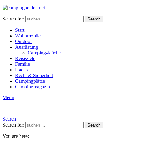
Search for:
Search
Start
Wohnmobile
Outdoor
Ausrüstung
Camping-Küche
Reiseziele
Familie
Hacks
Recht & Sicherheit
Campingplätze
Campingmagazin
Menu
Search
Search for:
Search
You are here: