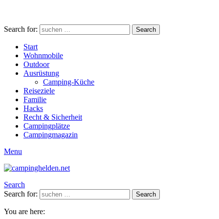
Search for:
Search
Start
Wohnmobile
Outdoor
Ausrüstung
Camping-Küche
Reiseziele
Familie
Hacks
Recht & Sicherheit
Campingplätze
Campingmagazin
Menu
Search
Search for:
Search
You are here: