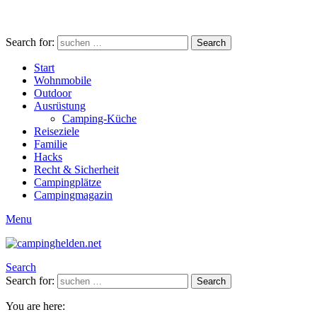
Search for:
Search
Start
Wohnmobile
Outdoor
Ausrüstung
Camping-Küche
Reiseziele
Familie
Hacks
Recht & Sicherheit
Campingplätze
Campingmagazin
Menu
Search
Search for:
Search
You are here: