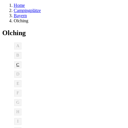
Home
Campingplätze
Bayern
Olching
Olching
A
B
C
D
E
F
G
H
I