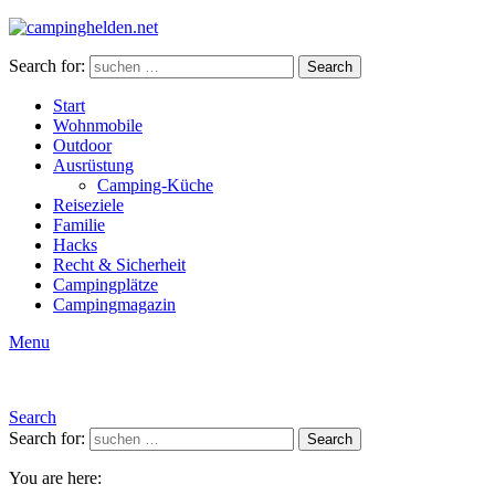
Search for:
Search
Start
Wohnmobile
Outdoor
Ausrüstung
Camping-Küche
Reiseziele
Familie
Hacks
Recht & Sicherheit
Campingplätze
Campingmagazin
Menu
Search
Search for:
Search
You are here: