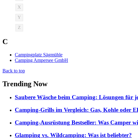
X
Y
Z
C
Campingplatz Sägmühle
Camping Ampersee GmbH
Back to top
Trending Now
Saubere Wäsche beim Camping: Lösungen für je
Camping-Grills im Vergleich: Gas, Kohle oder E
Camping-Ausrüstung Bestseller: Was Camper wi
Glamping vs. Wildcamping: Was ist beliebter?