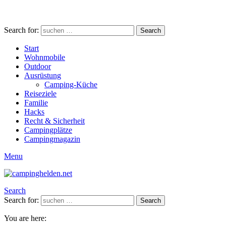
Search for:
Search
Start
Wohnmobile
Outdoor
Ausrüstung
Camping-Küche
Reiseziele
Familie
Hacks
Recht & Sicherheit
Campingplätze
Campingmagazin
Menu
Search
Search for:
Search
You are here: