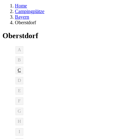
Home
Campingplätze
Bayern
Oberstdorf
Oberstdorf
A
B
C
D
E
F
G
H
I