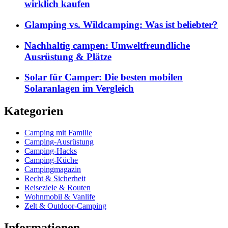
wirklich kaufen
Glamping vs. Wildcamping: Was ist beliebter?
Nachhaltig campen: Umweltfreundliche
Ausrüstung & Plätze
Solar für Camper: Die besten mobilen
Solaranlagen im Vergleich
Kategorien
Camping mit Familie
Camping-Ausrüstung
Camping-Hacks
Camping-Küche
Campingmagazin
Recht & Sicherheit
Reiseziele & Routen
Wohnmobil & Vanlife
Zelt & Outdoor-Camping
Informationen