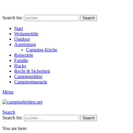
Search for:
Search
Start
Wohnmobile
Outdoor
Ausrüstung
Camping-Küche
Reiseziele
Familie
Hacks
Recht & Sicherheit
Campingplätze
Campingmagazin
Menu
Search
Search for:
Search
You are here: