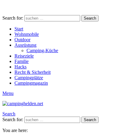
Search for:
Search
Start
Wohnmobile
Outdoor
Ausrüstung
Camping-Küche
Reiseziele
Familie
Hacks
Recht & Sicherheit
Campingplätze
Campingmagazin
Menu
Search
Search for:
Search
You are here: