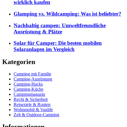
wirklich kaufen
Glamping vs. Wildcamping: Was ist beliebter?
Nachhaltig campen: Umweltfreundliche
Ausrüstung & Plätze
Solar für Camper: Die besten mobilen
Solaranlagen im Vergleich
Kategorien
Camping mit Familie
Camping-Ausrüstung
Camping-Hacks
Camping-Küche
Campingmagazin
Recht & Sicherheit
Reiseziele & Routen
Wohnmobil & Vanlife
Zelt & Outdoor-Camping
Informationen