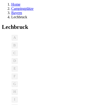
Home
Campingplätze
Bayern
Lechbruck
Lechbruck
A
B
C
D
E
F
G
H
I