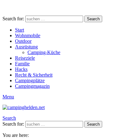
Search for:
Search
Start
Wohnmobile
Outdoor
Ausrüstung
Camping-Küche
Reiseziele
Familie
Hacks
Recht & Sicherheit
Campingplätze
Campingmagazin
Menu
Search
Search for:
Search
You are here: