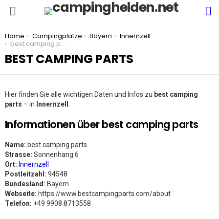
S
Menu
You are here:
Home
Campingplätze
Bayern
Innernzell
best camping parts
BEST CAMPING PARTS
Hier finden Sie alle wichtigen Daten und Infos zu
best camping
parts
– in
Innernzell
.
Informationen über best camping parts
Name:
best camping parts
Strasse:
Sonnenhang 6
Ort:
Innernzell
Postleitzahl:
94548
Bundesland:
Bayern
Webseite:
https://www.bestcampingparts.com/about
Telefon:
+49 9908 8713558