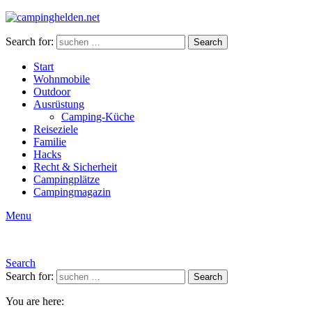
Search for:
Search
Start
Wohnmobile
Outdoor
Ausrüstung
Camping-Küche
Reiseziele
Familie
Hacks
Recht & Sicherheit
Campingplätze
Campingmagazin
Menu
Search
Search for:
Search
You are here: