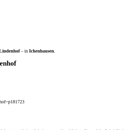
Lindenhof
– in
Ichenhausen
.
enhof
rnhof~p181723