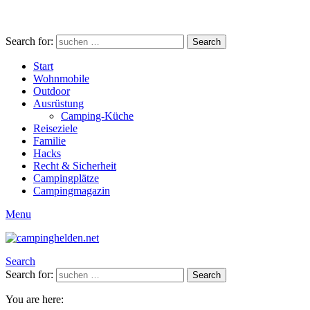
Search for:
Search
Start
Wohnmobile
Outdoor
Ausrüstung
Camping-Küche
Reiseziele
Familie
Hacks
Recht & Sicherheit
Campingplätze
Campingmagazin
Menu
Search
Search for:
Search
You are here: