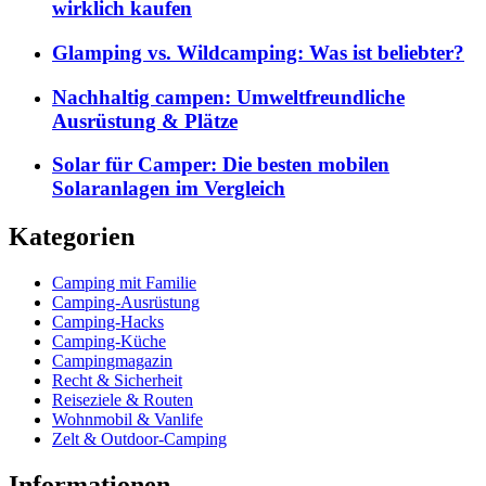
wirklich kaufen
Glamping vs. Wildcamping: Was ist beliebter?
Nachhaltig campen: Umweltfreundliche
Ausrüstung & Plätze
Solar für Camper: Die besten mobilen
Solaranlagen im Vergleich
Kategorien
Camping mit Familie
Camping-Ausrüstung
Camping-Hacks
Camping-Küche
Campingmagazin
Recht & Sicherheit
Reiseziele & Routen
Wohnmobil & Vanlife
Zelt & Outdoor-Camping
Informationen