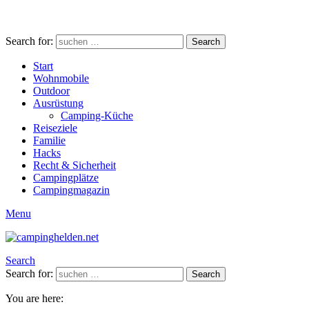
Search for:
Search
Start
Wohnmobile
Outdoor
Ausrüstung
Camping-Küche
Reiseziele
Familie
Hacks
Recht & Sicherheit
Campingplätze
Campingmagazin
Menu
Search
Search for:
Search
You are here: