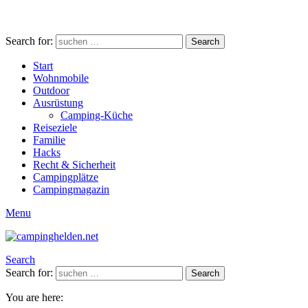
Search for:
Search
Start
Wohnmobile
Outdoor
Ausrüstung
Camping-Küche
Reiseziele
Familie
Hacks
Recht & Sicherheit
Campingplätze
Campingmagazin
Menu
Search
Search for:
Search
You are here: