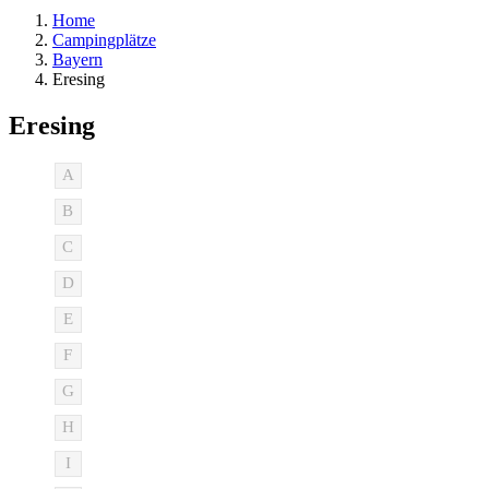
Home
Campingplätze
Bayern
Eresing
Eresing
A
B
C
D
E
F
G
H
I