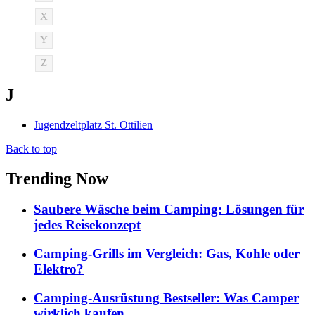
X
Y
Z
J
Jugendzeltplatz St. Ottilien
Back to top
Trending Now
Saubere Wäsche beim Camping: Lösungen für
jedes Reisekonzept
Camping-Grills im Vergleich: Gas, Kohle oder
Elektro?
Camping-Ausrüstung Bestseller: Was Camper
wirklich kaufen