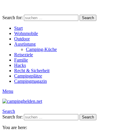
Search for:
Search
Start
Wohnmobile
Outdoor
Ausrüstung
Camping-Küche
Reiseziele
Familie
Hacks
Recht & Sicherheit
Campingplätze
Campingmagazin
Menu
Search
Search for:
Search
You are here: