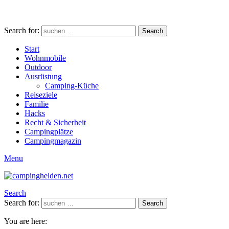
Search for:
Search
Start
Wohnmobile
Outdoor
Ausrüstung
Camping-Küche
Reiseziele
Familie
Hacks
Recht & Sicherheit
Campingplätze
Campingmagazin
Menu
Search
Search for:
Search
You are here: