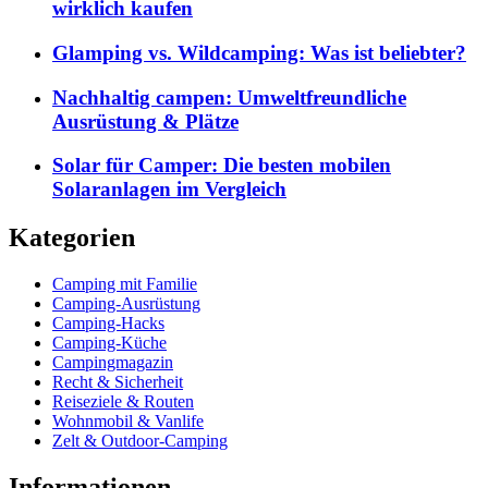
wirklich kaufen
Glamping vs. Wildcamping: Was ist beliebter?
Nachhaltig campen: Umweltfreundliche
Ausrüstung & Plätze
Solar für Camper: Die besten mobilen
Solaranlagen im Vergleich
Kategorien
Camping mit Familie
Camping-Ausrüstung
Camping-Hacks
Camping-Küche
Campingmagazin
Recht & Sicherheit
Reiseziele & Routen
Wohnmobil & Vanlife
Zelt & Outdoor-Camping
Informationen