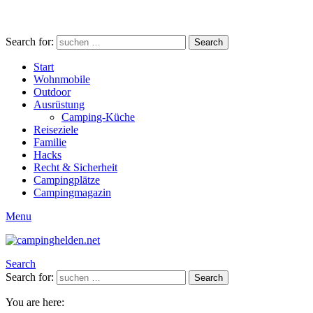
Search for:
Search
Start
Wohnmobile
Outdoor
Ausrüstung
Camping-Küche
Reiseziele
Familie
Hacks
Recht & Sicherheit
Campingplätze
Campingmagazin
Menu
Search
Search for:
Search
You are here: