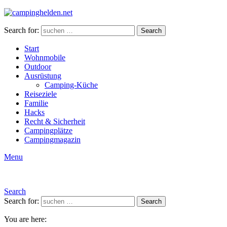
Search for:
Search
Start
Wohnmobile
Outdoor
Ausrüstung
Camping-Küche
Reiseziele
Familie
Hacks
Recht & Sicherheit
Campingplätze
Campingmagazin
Menu
Search
Search for:
Search
You are here: