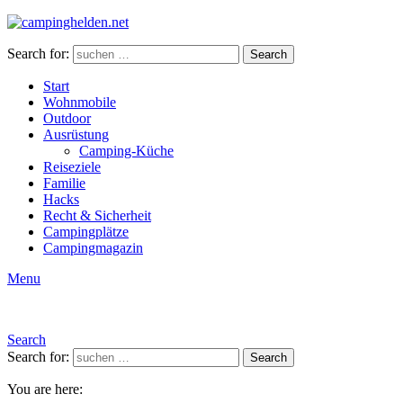
Search for:
Search
Start
Wohnmobile
Outdoor
Ausrüstung
Camping-Küche
Reiseziele
Familie
Hacks
Recht & Sicherheit
Campingplätze
Campingmagazin
Menu
Search
Search for:
Search
You are here: