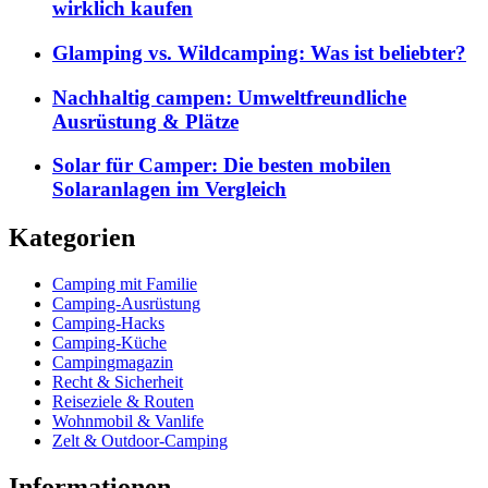
wirklich kaufen
Glamping vs. Wildcamping: Was ist beliebter?
Nachhaltig campen: Umweltfreundliche
Ausrüstung & Plätze
Solar für Camper: Die besten mobilen
Solaranlagen im Vergleich
Kategorien
Camping mit Familie
Camping-Ausrüstung
Camping-Hacks
Camping-Küche
Campingmagazin
Recht & Sicherheit
Reiseziele & Routen
Wohnmobil & Vanlife
Zelt & Outdoor-Camping
Informationen