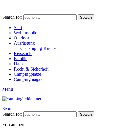
Search for:
Search
Start
Wohnmobile
Outdoor
Ausrüstung
Camping-Küche
Reiseziele
Familie
Hacks
Recht & Sicherheit
Campingplätze
Campingmagazin
Menu
Search
Search for:
Search
You are here: