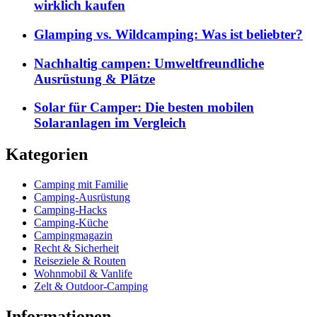
wirklich kaufen
Glamping vs. Wildcamping: Was ist beliebter?
Nachhaltig campen: Umweltfreundliche
Ausrüstung & Plätze
Solar für Camper: Die besten mobilen
Solaranlagen im Vergleich
Kategorien
Camping mit Familie
Camping-Ausrüstung
Camping-Hacks
Camping-Küche
Campingmagazin
Recht & Sicherheit
Reiseziele & Routen
Wohnmobil & Vanlife
Zelt & Outdoor-Camping
Informationen