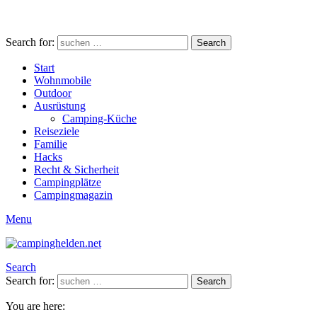
Search for:
Search
Start
Wohnmobile
Outdoor
Ausrüstung
Camping-Küche
Reiseziele
Familie
Hacks
Recht & Sicherheit
Campingplätze
Campingmagazin
Menu
Search
Search for:
Search
You are here: