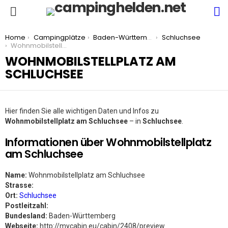
S
Menu
You are here:
Home
Campingplätze
Baden-Württemberg
Schluchsee
Wohnmobilstellplatz am Schluchsee
WOHNMOBILSTELLPLATZ AM
SCHLUCHSEE
Hier finden Sie alle wichtigen Daten und Infos zu
Wohnmobilstellplatz am Schluchsee
– in
Schluchsee
.
Informationen über Wohnmobilstellplatz
am Schluchsee
Name:
Wohnmobilstellplatz am Schluchsee
Strasse:
Ort:
Schluchsee
Postleitzahl:
Bundesland:
Baden-Württemberg
Webseite:
http://mycabin.eu/cabin/2408/preview