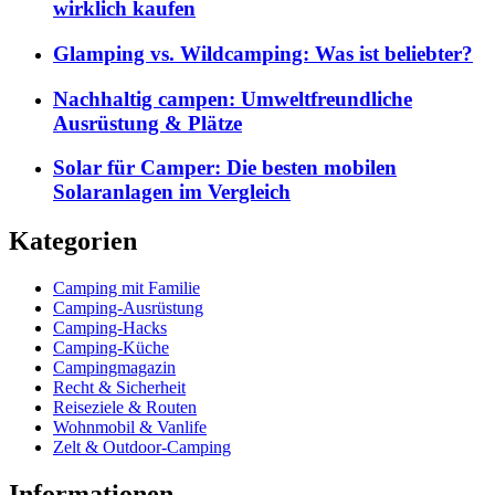
wirklich kaufen
Glamping vs. Wildcamping: Was ist beliebter?
Nachhaltig campen: Umweltfreundliche
Ausrüstung & Plätze
Solar für Camper: Die besten mobilen
Solaranlagen im Vergleich
Kategorien
Camping mit Familie
Camping-Ausrüstung
Camping-Hacks
Camping-Küche
Campingmagazin
Recht & Sicherheit
Reiseziele & Routen
Wohnmobil & Vanlife
Zelt & Outdoor-Camping
Informationen