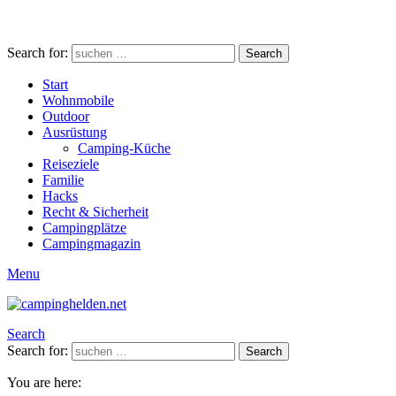
Search for:
Search
Start
Wohnmobile
Outdoor
Ausrüstung
Camping-Küche
Reiseziele
Familie
Hacks
Recht & Sicherheit
Campingplätze
Campingmagazin
Menu
Search
Search for:
Search
You are here: