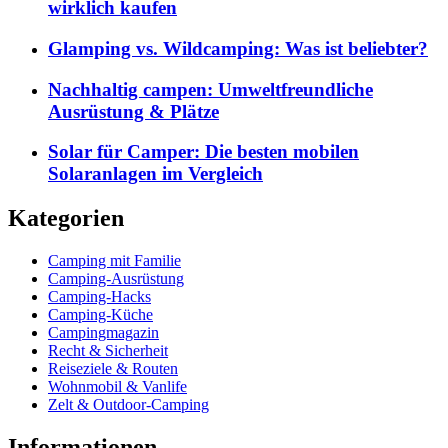
wirklich kaufen
Glamping vs. Wildcamping: Was ist beliebter?
Nachhaltig campen: Umweltfreundliche
Ausrüstung & Plätze
Solar für Camper: Die besten mobilen
Solaranlagen im Vergleich
Kategorien
Camping mit Familie
Camping-Ausrüstung
Camping-Hacks
Camping-Küche
Campingmagazin
Recht & Sicherheit
Reiseziele & Routen
Wohnmobil & Vanlife
Zelt & Outdoor-Camping
Informationen