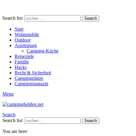
Search for:
Search
Start
Wohnmobile
Outdoor
Ausrüstung
Camping-Küche
Reiseziele
Familie
Hacks
Recht & Sicherheit
Campingplätze
Campingmagazin
Menu
Search
Search for:
Search
You are here: