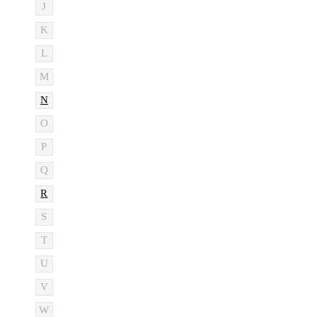
J
K
L
M
N
O
P
Q
R
S
T
U
V
W