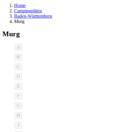
Home
Campingplätze
Baden-Württemberg
Murg
Murg
A
B
C
D
E
F
G
H
I