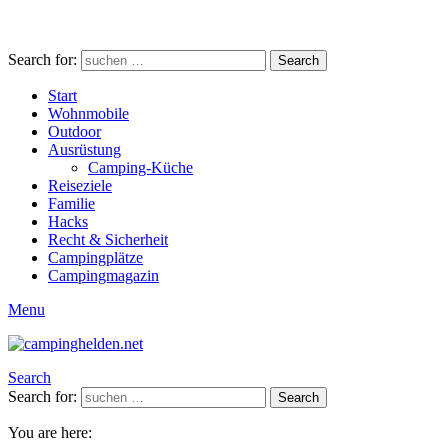
Search for:
Search
Start
Wohnmobile
Outdoor
Ausrüstung
Camping-Küche
Reiseziele
Familie
Hacks
Recht & Sicherheit
Campingplätze
Campingmagazin
Menu
Search
Search for:
Search
You are here: