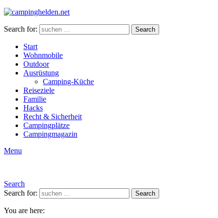
Search for:
Search
Start
Wohnmobile
Outdoor
Ausrüstung
Camping-Küche
Reiseziele
Familie
Hacks
Recht & Sicherheit
Campingplätze
Campingmagazin
Menu
Search
Search for:
Search
You are here: