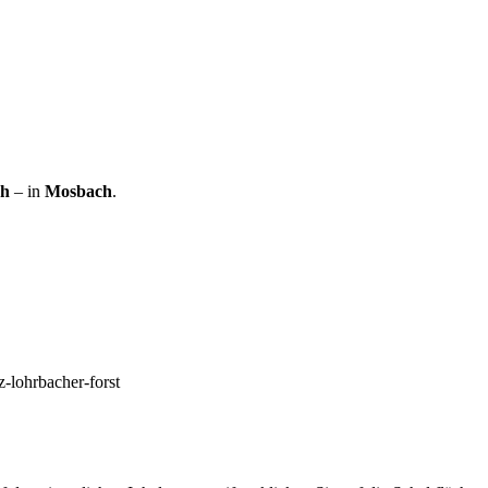
ch
– in
Mosbach
.
z-lohrbacher-forst